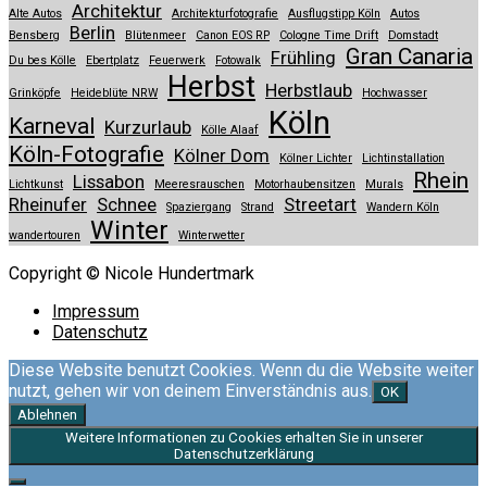
Architektur
Alte Autos
Architekturfotografie
Ausflugstipp Köln
Autos
Berlin
Bensberg
Blütenmeer
Canon EOS RP
Cologne Time Drift
Domstadt
Gran Canaria
Frühling
Du bes Kölle
Ebertplatz
Feuerwerk
Fotowalk
Herbst
Herbstlaub
Grinköpfe
Heideblüte NRW
Hochwasser
Köln
Karneval
Kurzurlaub
Kölle Alaaf
Köln-Fotografie
Kölner Dom
Kölner Lichter
Lichtinstallation
Rhein
Lissabon
Lichtkunst
Meeresrauschen
Motorhaubensitzen
Murals
Rheinufer
Schnee
Streetart
Spaziergang
Strand
Wandern Köln
Winter
wandertouren
Winterwetter
Copyright © Nicole Hundertmark
Impressum
Datenschutz
Diese Website benutzt Cookies. Wenn du die Website weiter
nutzt, gehen wir von deinem Einverständnis aus.
OK
Ablehnen
Weitere Informationen zu Cookies erhalten Sie in unserer
Datenschutzerklärung