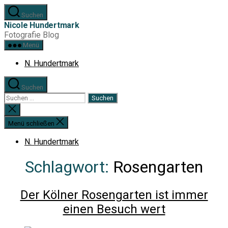
Zum
Suchen
Inhalt
Nicole Hundertmark
springen
Fotografie Blog
Menü
N. Hundertmark
Suchen
Suchen
nach:
Suche
schließen
Menü schließen
N. Hundertmark
Schlagwort:
Rosengarten
Der Kölner Rosengarten ist immer
einen Besuch wert