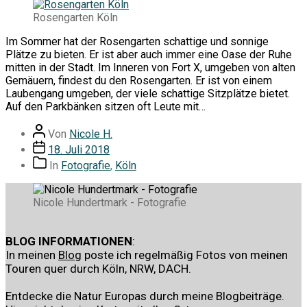
Rosengarten Köln
Im Sommer hat der Rosengarten schattige und sonnige
Plätze zu bieten. Er ist aber auch immer eine Oase der Ruhe
mitten in der Stadt. Im Inneren von Fort X, umgeben von alten
Gemäuern, findest du den Rosengarten. Er ist von einem
Laubengang umgeben, der viele schattige Sitzplätze bietet.
Auf den Parkbänken sitzen oft Leute mit…
Beitragsautor
Von
Nicole H.
Veröffentlichungsdatum
18. Juli 2018
Kategorien
In
Fotografie
,
Köln
Nicole Hundertmark - Fotografie
BLOG INFORMATIONEN
:
In meinen
Blog
poste ich regelmäßig Fotos von meinen
Touren quer durch Köln, NRW, DACH.
Entdecke die Natur Europas durch meine Blogbeiträge.