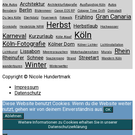
Architektur
Alte Autos
Architekturfotografie
Ausflugstipp Köln
Autos
Berlin
Bensberg
Blütenmeer
Canon EOS RP
Cologne Time Drift
Domstadt
Gran Canaria
Frühling
Du bes Kölle
Ebertplatz
Feuerwerk
Fotowalk
Herbst
Herbstlaub
Grinköpfe
Heideblüte NRW
Hochwasser
Köln
Karneval
Kurzurlaub
Kölle Alaaf
Köln-Fotografie
Kölner Dom
Kölner Lichter
Lichtinstallation
Rhein
Lissabon
Lichtkunst
Meeresrauschen
Motorhaubensitzen
Murals
Rheinufer
Schnee
Streetart
Spaziergang
Strand
Wandern Köln
Winter
wandertouren
Winterwetter
Copyright © Nicole Hundertmark
Impressum
Datenschutz
Diese Website benutzt Cookies. Wenn du die Website weiter
nutzt, gehen wir von deinem Einverständnis aus.
OK
Ablehnen
Weitere Informationen zu Cookies erhalten Sie in unserer
Datenschutzerklärung