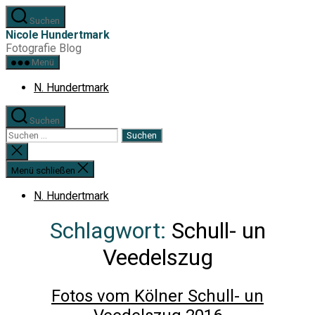
Zum
Suchen
Inhalt
Nicole Hundertmark
springen
Fotografie Blog
Menü
N. Hundertmark
Suchen
Suchen
nach:
Suche
schließen
Menü schließen
N. Hundertmark
Schlagwort:
Schull- un
Veedelszug
Fotos vom Kölner Schull- un