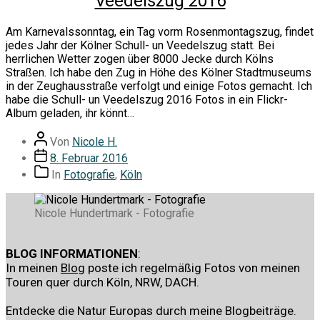
Veedelszug 2016
Am Karnevalssonntag, ein Tag vorm Rosenmontagszug, findet
jedes Jahr der Kölner Schull- un Veedelszug statt. Bei
herrlichen Wetter zogen über 8000 Jecke durch Kölns
Straßen. Ich habe den Zug in Höhe des Kölner Stadtmuseums
in der Zeughausstraße verfolgt und einige Fotos gemacht. Ich
habe die Schull- un Veedelszug 2016 Fotos in ein Flickr-
Album geladen, ihr könnt…
Beitragsautor
Von
Nicole H.
Veröffentlichungsdatum
8. Februar 2016
Kategorien
In
Fotografie
,
Köln
Nicole Hundertmark - Fotografie
BLOG INFORMATIONEN
:
In meinen
Blog
poste ich regelmäßig Fotos von meinen
Touren quer durch Köln, NRW, DACH.
Entdecke die Natur Europas durch meine Blogbeiträge.