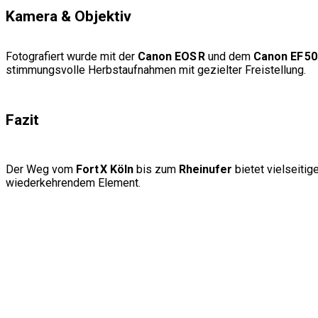
Kamera & Objektiv
Fotografiert wurde mit der
Canon EOS R
und dem
Canon EF 50
stimmungsvolle Herbstaufnahmen mit gezielter Freistellung.
Fazit
Der Weg vom
Fort X Köln
bis zum
Rheinufer
bietet vielseitig
wiederkehrendem Element.