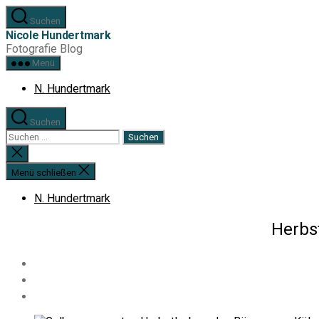
Zum
Suchen
Inhalt
Nicole Hundertmark
springen
Fotografie Blog
Menü
N. Hundertmark
Suchen
Suchen
nach:
Suche
schließen
Menü schließen
N. Hundertmark
Herbst