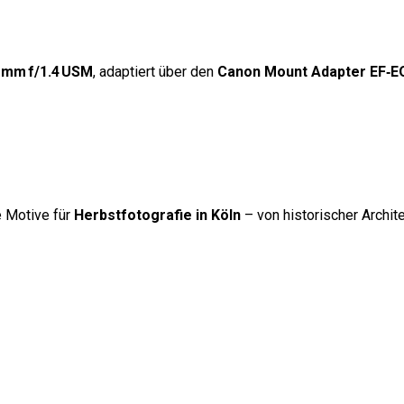
 mm f/1.4 USM
, adaptiert über den
Canon Mount Adapter EF‑E
e Motive für
Herbstfotografie in Köln
– von historischer Archit