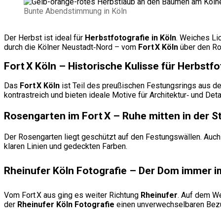
Bunte Abendstimmung in Köln
Der Herbst ist ideal für
Herbstfotografie in Köln
. Weiches Li
durch die Kölner Neustadt‑Nord – vom
Fort X Köln
über den R
Fort X Köln – Historische Kulisse für Herbstfo
Das
Fort X Köln
ist Teil des preußischen Festungsrings aus de
kontrastreich und bieten ideale Motive für Architektur‑ und Det
Rosengarten im Fort X – Ruhe mitten in der S
Der Rosengarten liegt geschützt auf den Festungswällen. Auch a
klaren Linien und gedeckten Farben.
Rheinufer Köln Fotografie – Der Dom immer im
Vom Fort X aus ging es weiter Richtung
Rheinufer
. Auf dem W
der
Rheinufer Köln Fotografie
einen unverwechselbaren Bezu