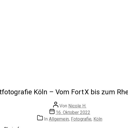
fotografie Köln – Vom Fort X bis zum Rh
Beitragsautor
Von
Nicole H.
Veröffentlichungsdatum
16. Oktober 2022
Kategorien
In
Allgemein
,
Fotografie
,
Köln