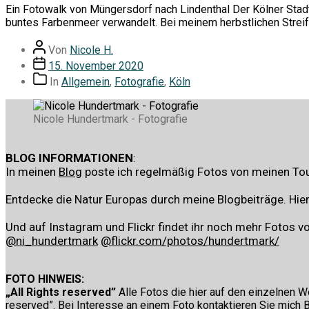
Ein Fotowalk von Müngersdorf nach Lindenthal Der Kölner Sta
buntes Farbenmeer verwandelt. Bei meinem herbstlichen Strei
Beitragsautor
Von
Nicole H.
Veröffentlichungsdatum
15. November 2020
Kategorien
In
Allgemein
,
Fotografie
,
Köln
Nicole Hundertmark - Fotografie
BLOG INFORMATIONEN
:
In meinen
Blog
poste ich regelmäßig Fotos von meinen Tou
Entdecke die Natur Europas durch meine Blogbeiträge. Hier 
Und auf Instagram und Flickr findet ihr noch mehr Fotos vo
@ni_hundertmark
@flickr.com/photos/hundertmark/
FOTO HINWEIS:
„All Rights reserved”
Alle Fotos die hier auf den einzelnen W
reserved”. Bei Interesse an einem Foto kontaktieren Sie mich B