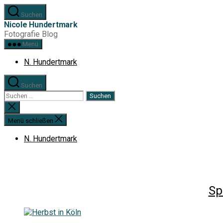
Zum
Suchen
Inhalt
Nicole Hundertmark
springen
Fotografie Blog
Menü
N. Hundertmark
Suchen
Suchen
nach:
Suche
schließen
Menü schließen
N. Hundertmark
Sp