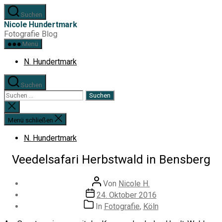
Zum
Suchen
Inhalt
Nicole Hundertmark
springen
Fotografie Blog
Menü
N. Hundertmark
Suchen
Suchen
nach:
Suche
schließen
Menü schließen
N. Hundertmark
Veedelsafari Herbstwald in Bensberg
Beitragsautor
Von
Nicole H.
Veröffentlichungsdatum
24. Oktober 2016
Kategorien
In
Fotografie
,
Köln