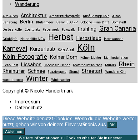
Wanderung
Architektur
Alte Autos
Architekturfotografie
Ausflugstipp Köln
Autos
Berlin
Bensberg
Blütenmeer
Canon EOS RP
Cologne Time Drift
Domstadt
Gran Canaria
Frühling
Du bes Kölle
Ebertplatz
Feuerwerk
Fotowalk
Herbst
Herbstlaub
Grinköpfe
Heideblüte NRW
Hochwasser
Köln
Karneval
Kurzurlaub
Kölle Alaaf
Köln-Fotografie
Kölner Dom
Kölner Lichter
Lichtinstallation
Rhein
Lissabon
Lichtkunst
Meeresrauschen
Motorhaubensitzen
Murals
Rheinufer
Schnee
Streetart
Spaziergang
Strand
Wandern Köln
Winter
wandertouren
Winterwetter
Copyright © Nicole Hundertmark
Impressum
Datenschutz
Diese Website benutzt Cookies. Wenn du die Website weiter
nutzt, gehen wir von deinem Einverständnis aus.
OK
Ablehnen
Weitere Informationen zu Cookies erhalten Sie in unserer