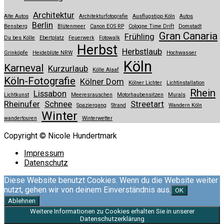
Architektur
Alte Autos
Architekturfotografie
Ausflugstipp Köln
Autos
Berlin
Bensberg
Blütenmeer
Canon EOS RP
Cologne Time Drift
Domstadt
Gran Canaria
Frühling
Du bes Kölle
Ebertplatz
Feuerwerk
Fotowalk
Herbst
Herbstlaub
Grinköpfe
Heideblüte NRW
Hochwasser
Köln
Karneval
Kurzurlaub
Kölle Alaaf
Köln-Fotografie
Kölner Dom
Kölner Lichter
Lichtinstallation
Rhein
Lissabon
Lichtkunst
Meeresrauschen
Motorhaubensitzen
Murals
Rheinufer
Schnee
Streetart
Spaziergang
Strand
Wandern Köln
Winter
wandertouren
Winterwetter
Copyright © Nicole Hundertmark
Impressum
Datenschutz
Diese Website benutzt Cookies. Wenn du die Website weiter
nutzt, gehen wir von deinem Einverständnis aus.
OK
Ablehnen
Weitere Informationen zu Cookies erhalten Sie in unserer
Datenschutzerklärung