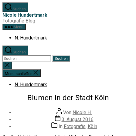
Zum
Suchen
Inhalt
Nicole Hundertmark
springen
Fotografie Blog
Menü
N. Hundertmark
Suchen
Suchen
nach:
Suche
schließen
Menü schließen
N. Hundertmark
Blumen in der Stadt Köln
Beitragsautor
Von
Nicole H.
Veröffentlichungsdatum
3. August 2016
Kategorien
In
Fotografie
,
Köln