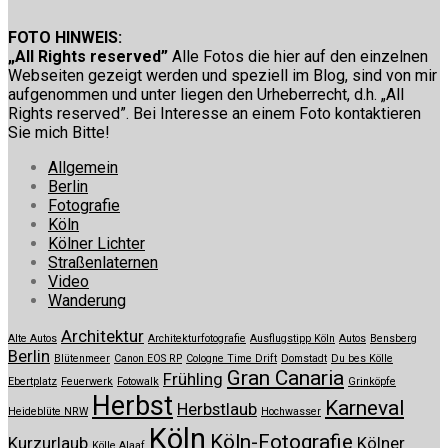
FOTO HINWEIS:
„All Rights reserved”
Alle Fotos die hier auf den einzelnen
Webseiten gezeigt werden und speziell im Blog, sind von mir
aufgenommen und unter liegen den Urheberrecht, d.h. „All
Rights reserved”. Bei Interesse an einem Foto kontaktieren
Sie mich Bitte!
Allgemein
Berlin
Fotografie
Köln
Kölner Lichter
Straßenlaternen
Video
Wanderung
Architektur
Alte Autos
Architekturfotografie
Ausflugstipp Köln
Autos
Bensberg
Berlin
Blütenmeer
Canon EOS RP
Cologne Time Drift
Domstadt
Du bes Kölle
Gran Canaria
Frühling
Ebertplatz
Feuerwerk
Fotowalk
Grinköpfe
Herbst
Karneval
Herbstlaub
Heideblüte NRW
Hochwasser
Köln
Köln-Fotografie
Kurzurlaub
Kölner
Kölle Alaaf