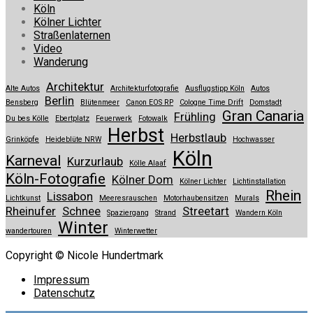
Köln
Kölner Lichter
Straßenlaternen
Video
Wanderung
Architektur
Alte Autos
Architekturfotografie
Ausflugstipp Köln
Autos
Berlin
Bensberg
Blütenmeer
Canon EOS RP
Cologne Time Drift
Domstadt
Gran Canaria
Frühling
Du bes Kölle
Ebertplatz
Feuerwerk
Fotowalk
Herbst
Herbstlaub
Grinköpfe
Heideblüte NRW
Hochwasser
Köln
Karneval
Kurzurlaub
Kölle Alaaf
Köln-Fotografie
Kölner Dom
Kölner Lichter
Lichtinstallation
Rhein
Lissabon
Lichtkunst
Meeresrauschen
Motorhaubensitzen
Murals
Rheinufer
Schnee
Streetart
Spaziergang
Strand
Wandern Köln
Winter
wandertouren
Winterwetter
Copyright © Nicole Hundertmark
Impressum
Datenschutz