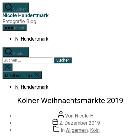
Zum
Suchen
Inhalt
Nicole Hundertmark
springen
Fotografie Blog
Menü
N. Hundertmark
Suchen
Suchen
nach:
Suche
schließen
Menü schließen
N. Hundertmark
Kölner Weihnachtsmärkte 2019
Beitragsautor
Von
Nicole H.
Veröffentlichungsdatum
2. Dezember 2019
Kategorien
In
Allgemein
,
Köln