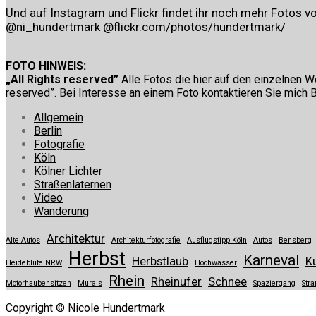
Und auf Instagram und Flickr findet ihr noch mehr Fotos vo
@ni_hundertmark
@flickr.com/photos/hundertmark/
FOTO HINWEIS:
„All Rights reserved”
Alle Fotos die hier auf den einzelnen W
reserved”. Bei Interesse an einem Foto kontaktieren Sie mich B
Allgemein
Berlin
Fotografie
Köln
Kölner Lichter
Straßenlaternen
Video
Wanderung
Architektur
Alte Autos
Architekturfotografie
Ausflugstipp Köln
Autos
Bensberg
Herbst
Karneval
Herbstlaub
K
Heideblüte NRW
Hochwasser
Rhein
Rheinufer
Schnee
Motorhaubensitzen
Murals
Spaziergang
Stra
Copyright © Nicole Hundertmark