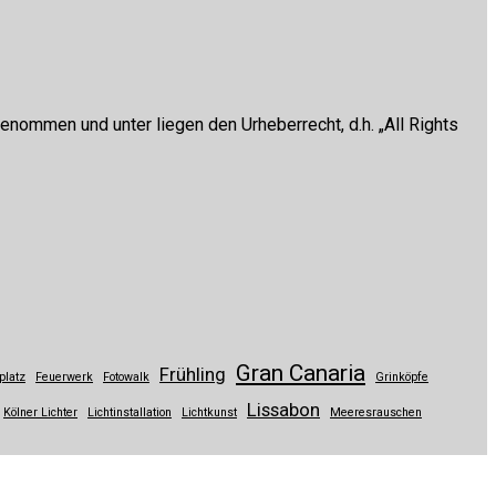
enommen und unter liegen den Urheberrecht, d.h. „All Rights
Gran Canaria
Frühling
platz
Feuerwerk
Fotowalk
Grinköpfe
Lissabon
Kölner Lichter
Lichtinstallation
Lichtkunst
Meeresrauschen