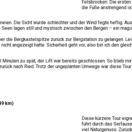
Felsbrocken. Die ersten
die Füße anstrengend ist
hneien. Die Sicht wurde schlechter und der Wind fegte heftig. A
 Seen lagen still und mystisch zwischen den Bergen – ein magi
ber die Bergkastelspitze zurück zur Bergstation zu gelangen. Le
 nicht angezeigt hatte. Sicherheit geht vor, also bin ich den g
inuten zu spät, der Lift war bereits geschlossen. So blieb mir n
s zurück nach Ried. Trotz der ungeplanten Umwege war diese Tour
,49 km)
Diese kürzere Tour eigne
führt durch das Serfaus
viel Naturgenuss. Zurüc