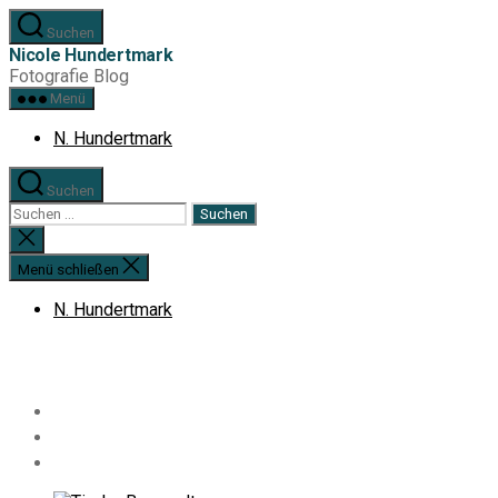
Zum
Suchen
Inhalt
Nicole Hundertmark
springen
Fotografie Blog
Menü
N. Hundertmark
Suchen
Suchen
nach:
Suche
schließen
Menü schließen
N. Hundertmark