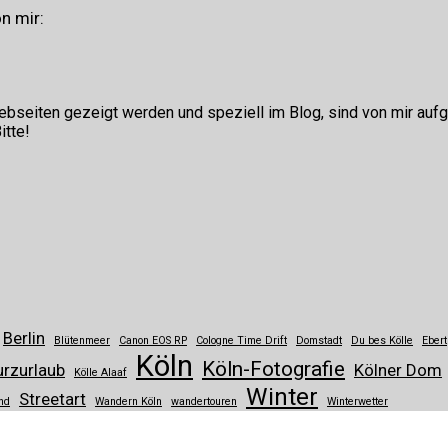
n mir:
ebseiten gezeigt werden und speziell im Blog, sind von mir aufg
itte!
Berlin
Blütenmeer
Canon EOS RP
Cologne Time Drift
Domstadt
Du bes Kölle
Ebert
Köln
Köln-Fotografie
urzurlaub
Kölner Dom
Kölle Alaaf
Winter
Streetart
nd
Wandern Köln
wandertouren
Winterwetter