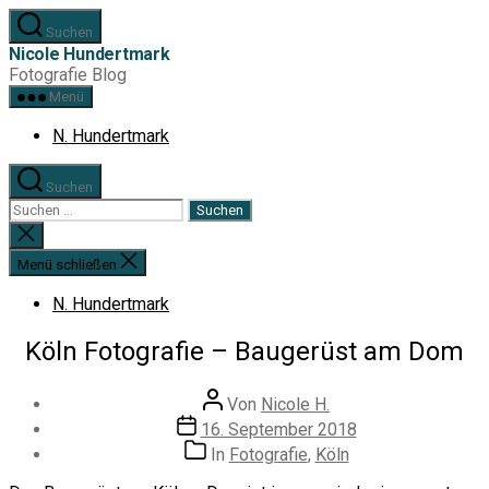
Zum
Suchen
Inhalt
Nicole Hundertmark
springen
Fotografie Blog
Menü
N. Hundertmark
Suchen
Suchen
nach:
Suche
schließen
Menü schließen
N. Hundertmark
Köln Fotografie – Baugerüst am Dom
Beitragsautor
Von
Nicole H.
Veröffentlichungsdatum
16. September 2018
Kategorien
In
Fotografie
,
Köln