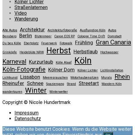
Kölner Lichter
Straßenlaternen
Video
Wanderung
Architektur
Alte Autos
Architekturfotografie
Ausflugstipp Köln
Autos
Berlin
Bensberg
Blütenmeer
Canon EOS RP
Cologne Time Drift
Domstadt
Gran Canaria
Frühling
Du bes Kölle
Ebertplatz
Feuerwerk
Fotowalk
Herbst
Herbstlaub
Grinköpfe
Heideblüte NRW
Hochwasser
Köln
Karneval
Kurzurlaub
Kölle Alaaf
Köln-Fotografie
Kölner Dom
Kölner Lichter
Lichtinstallation
Rhein
Lissabon
Lichtkunst
Meeresrauschen
Motorhaubensitzen
Murals
Rheinufer
Schnee
Streetart
Spaziergang
Strand
Wandern Köln
Winter
wandertouren
Winterwetter
Copyright © Nicole Hundertmark
Impressum
Datenschutz
Diese Website benutzt Cookies. Wenn du die Website weiter
nutzt, gehen wir von deinem Einverständnis aus.